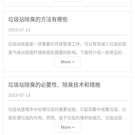
尘在许多行业中被广泛应用，特别是在冶金、电力、石化、化工
等高温工艺中的粉尘治理中具有重要意义。降...
垃圾站除臭的方法有哪些
2023-07-13
垃圾站除臭是一项重要的环境管理工作，可以有效减少垃圾的恶
臭气味对周围环境和居民健康的影响。下面将介绍一些常见的垃
圾站除臭的方法。1. 垃圾分类管理：将垃圾按照不同的类别进
More +
行分类，避免混合堆放，有助于减少垃圾产生的异味。同时，在
垃圾站内设置不同的分类垃圾桶，并进行定期清理...
垃圾站除臭的必要性、除臭技术和措施
2023-07-13
垃圾站是城市中处理垃圾的重要设施，它起到集中收集垃圾、分
类处理垃圾的作用。然而，由于垃圾的堆积和腐烂，垃圾站容易
产生难闻的恶臭气味，给周围居民和环境带来不便和卫生问题。
More +
因此，垃圾站除臭是十分重要的，能够有效改善垃圾站的环境质