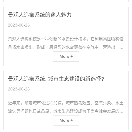
量。以下将从垃圾站除臭的必要性、除臭技术和...
景观人造雾系统的迷人魅力
2023-06-26
景观人造雾系统是一种创新的水景设计技术，它利用高压喷雾设
备将水雾喷出，形成一层轻盈的水雾覆盖在空气中，营造出一种
令人陶醉的浪漫氛围。这种技术的应用范围非常广泛，涵盖了公
More +
共场所、商业中心、主题公园、游乐场、酒店、景观广场等多种
空间。它独特的视觉效果、令人陶醉的气味...
景观人造雾系统: 城市生态建设的新选择?
2023-06-26
近年来，随着城市化进程加速，城市热岛效应、空气污染、水土
流失等问题也日益凸显，城市生态建设成为了当今社会发展的一
个重要方向。而“景观人造雾系统”作为一种新兴的城市生态建设
More +
手段，逐渐受到人们的关注和青睐，成为城市生态建设的新选