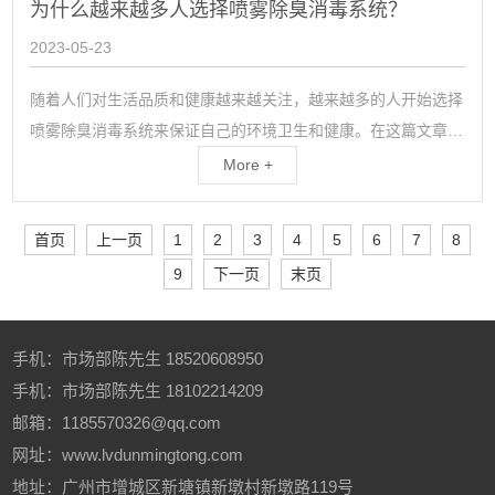
为什么越来越多人选择喷雾除臭消毒系统？
2023-05-23
随着人们对生活品质和健康越来越关注，越来越多的人开始选择
喷雾除臭消毒系统来保证自己的环境卫生和健康。在这篇文章
中，我们将探讨为什么越来越多人选择喷雾除臭消毒系统的原
More +
因。首先，喷雾除臭消毒系统有很好的除臭和消毒效果。不论是
家庭、公共场所还是商业场所，都面临着空气污...
首页
上一页
1
2
3
4
5
6
7
8
9
下一页
末页
手机：
市场部陈先生
18520608950
手机：
市场部陈先生
18102214209
邮箱：1185570326@qq.com
网址：www.lvdunmingtong.com
地址：广州市增城区新塘镇新墩村新墩路119号