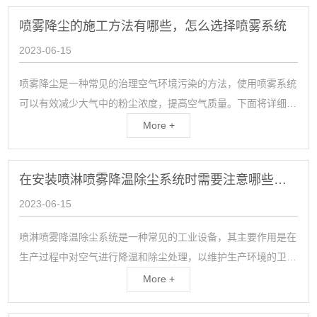
择。所谓景观人造雾系统，简单来说就是通过人...
喷雾降尘的施工方法有哪些，怎么选择喷雾系统
2023-06-15
喷雾降尘是一种常见的治理空气环境污染的方法，使用喷雾系统
可以有效减少大气中的粉尘浓度，提高空气质量。下面将详细介
绍喷雾降尘的施工方法以及选择喷雾系统需要考虑的因素。一、
More +
喷雾降尘施工方法1、根据现场情况设计方案在设计喷雾降尘方
案时，首先需要考虑现场的环境和空气污染...
在安装喷淋喷雾降温除尘系统时需要注意哪些问题
2023-06-15
喷淋喷雾降温除尘系统是一种常见的工业设备，其主要作用是在
生产过程中对空气进行降温和除尘处理，以维护生产环境的卫生
和稳定。在安装这种设备时，需要注意以下问题。首先，需要注
More +
意设备的安装位置。喷淋喷雾降温除尘系统需要安装在离产生粉
尘和热气的地方较近的位置，以便尽快将这些...