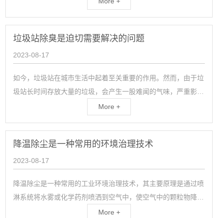
More +
线。景观人造雾通过高压喷头将水雾化成微小的水滴，然后通过
风机将水滴扩散到周围环境中。由于水滴...
垃圾站除臭是迫切需要解决的问题
2023-08-17
如今，垃圾站在城市生活中起着至关重要的作用。然而，由于垃
圾站长时间存放大量的垃圾，会产生一股难闻的气味，严重影响
周边居民的生活质量。因此，除臭垃圾站已经成为一个迫切需要
More +
解决的问题。垃圾站除臭的目标是降低或消除垃圾产生的恶臭气
味，改善周边环境的空气质量。为了达到这一目...
降温除尘是一种常用的环境治理技术
2023-08-17
降温除尘是一种常用的工业环境治理技术，其主要原理是通过喷
淋系统将水雾或化学药剂喷洒到空气中，使空气中的颗粒物降
温、凝结和沉积下来，从而达到除尘和降温的效果。喷淋降温除
More +