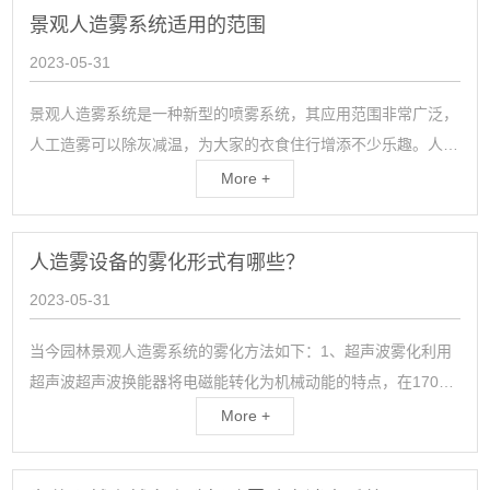
景观人造雾系统适用的范围
2023-05-31
景观人造雾系统是一种新型的喷雾系统，其应用范围非常广泛，
人工造雾可以除灰减温，为大家的衣食住行增添不少乐趣。人工
造雾的应用领域其实是相当大的，那么，景观人造雾系统可以用
More +
在哪些领域呢？轻柔舒适的喷雾系统软件可以通过节能和成本生
产出来。包括过滤器、继电器、高压泵、继电器...
人造雾设备的雾化形式有哪些？
2023-05-31
当今园林景观人造雾系统的雾化方法如下：1、超声波雾化利用
超声波超声波换能器将电磁能转化为机械动能的特点，在170万
次I秒的高频波动作用下，将水雾化为Q55、超微粒，产生水ae
More +
抽滤雾化低成本；完美。缺点：颗粒放大，对称性差；浪费水资
源。适用于户外加湿器。2、髙压雾化喷雾器颗拉偏细，可用...