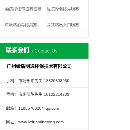
酒店绿化带造雾造景
庭院降温除尘喷雾系统
垃圾站消毒除臭雾化设备
高铁站出入口喷雾降温
联系我们
Contact Us
广州绿盾明通环保技术有限公司
手机：
市场部陈先生
18520608950
手机：
市场部陈先生
18102214209
邮箱：1185570326@qq.com
网址：www.lvdunmingtong.com