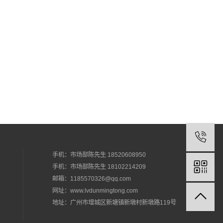
手机：
市场部陈先生
18520608950
手机：
市场部陈先生
18102214209
邮箱：1185570326@qq.com
网址：www.lvdunmingtong.com
地址：广州市增城区新塘镇新墩村新墩路119号