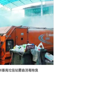
州番禺垃圾站雾森消毒除臭