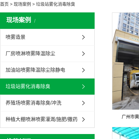
首页
>
现场案例
>
垃圾站雾化消毒除臭
现场案例
喷雾造景
厂房喷淋喷雾降温除尘
加油站喷雾降温除尘除静电
垃圾站雾化消毒除臭
养殖场喷雾消毒除臭/冲洗
广州市
种植大棚喷淋喷雾灌溉/施肥/撒药