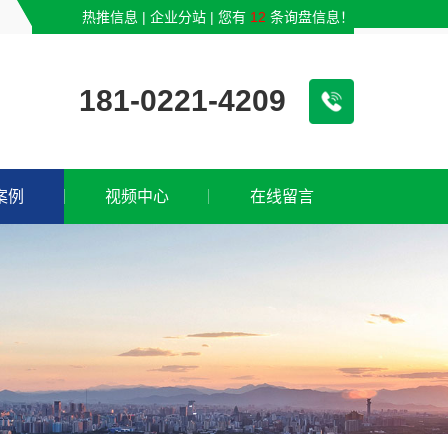
热推信息
|
企业分站
|
您有
12
条询盘信息！
181-0221-4209
案例
视频中心
在线留言