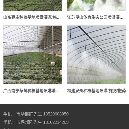
山东枣庄种植基地喷雾灌溉/施肥/撒药
江苏昆山体育生态公园喷淋灌溉/降温
广西南宁草莓种植基地喷淋灌溉/施肥/撒药
福建泉州种植基地喷灌/施肥/撒药
手机：
市场部陈先生
18520608950
手机：
市场部陈先生
18102214209