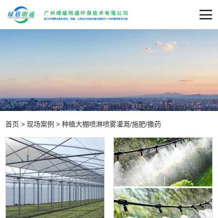
首页
>
现场案例
>
种植大棚喷淋喷雾灌溉/施肥/撒药