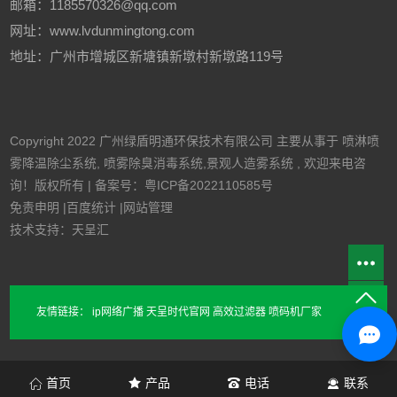
邮箱：1185570326@qq.com
网址：www.lvdunmingtong.com
地址：广州市增城区新塘镇新墩村新墩路119号
Copyright 2022 广州绿盾明通环保技术有限公司 主要从事于
喷淋喷
雾降温除尘系统
,
喷雾除臭消毒系统
,
景观人造雾系统
, 欢迎来电咨
询！版权所有 | 备案号：
粤ICP备2022110585号
免责申明
|
百度统计
|
网站管理
技术支持：天呈汇
友情链接：
ip网络广播
天呈时代官网
高效过滤器
喷码机厂家
首页
产品
电话
联系