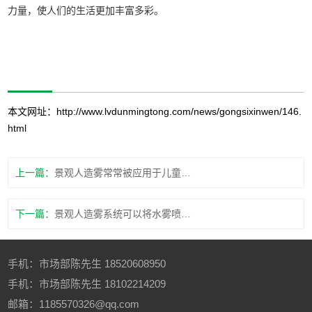
力量，使人们的生活更加丰富多彩。
本文网址：
http://www.lvdunmingtong.com/news/gongsixinwen/146.
html
上一篇：
景观人造雾常常被应用于儿童游乐区绿化休息区等区域
下一篇：
景观人造雾系统可以将水雾喷洒到空气中形成一片迷雾景象
手机：
市场部陈先生
18520608950
手机：
市场部陈先生
18102214209
邮箱：1185570326@qq.com