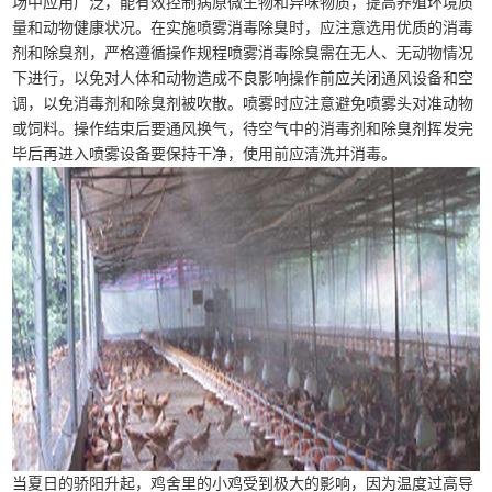
场中应用广泛，能有效控制病原微生物和异味物质，提高养殖环境质
量和动物健康状况。在实施喷雾消毒除臭时，应注意选用优质的消毒
剂和除臭剂，严格遵循操作规程喷雾消毒除臭需在无人、无动物情况
下进行，以免对人体和动物造成不良影响操作前应关闭通风设备和空
调，以免消毒剂和除臭剂被吹散。喷雾时应注意避免喷雾头对准动物
或饲料。操作结束后要通风换气，待空气中的消毒剂和除臭剂挥发完
毕后再进入喷雾设备要保持干净，使用前应清洗并消毒。
当夏日的骄阳升起，鸡舍里的小鸡受到极大的影响，因为温度过高导