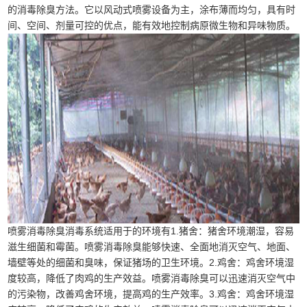
的消毒除臭方法。它以风动式喷雾设备为主，涂布薄而均匀，具有时
间、空间、剂量可控的优点，能有效地控制病原微生物和异味物质。
喷雾消毒除臭消毒系统适用于的环境有1.猪舍：猪舍环境潮湿，容易
滋生细菌和霉菌。喷雾消毒除臭能够快速、全面地消灭空气、地面、
墙壁等处的细菌和臭味，保证猪场的卫生环境。2.鸡舍：鸡舍环境湿
度较高，降低了肉鸡的生产效益。喷雾消毒除臭可以迅速消灭空气中
的污染物，改善鸡舍环境，提高鸡的生产效率。3.鸡舍：鸡舍环境湿