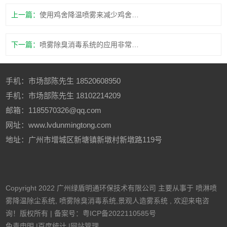
上一篇：
使用鸡舍降温喷雾来减少鸡舍内温度一定是适合的方式之一
下一篇：
喷雾除臭消毒系统的应用非常灵活
手机：
市场部陈先生
18520608950
手机：
市场部陈先生
18102214209
邮箱：1185570326@qq.com
网址：www.lvdunmingtong.com
地址：广州市增城区新塘镇新墩村新墩路119号
Copyright 2022 广州绿盾明通环保技术有限公司 主要从事于
喷淋喷
雾降温除尘系统
,
喷雾除臭消毒系统
,
景观人造雾系统
, 欢迎来电咨
询！版权所有 | 备案号：
粤ICP备2022110585号
免责申明
|
百度统计
|
网站管理