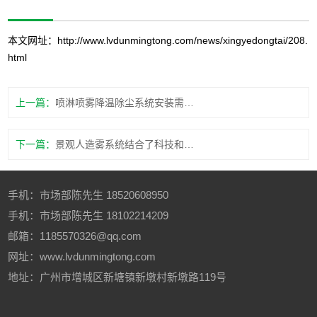
本文网址：
http://www.lvdunmingtong.com/news/xingyedongtai/208.
html
上一篇：
喷淋喷雾降温除尘系统安装需要注意什么？
下一篇：
景观人造雾系统结合了科技和艺术，为公共空间神秘和浪漫
手机：
市场部陈先生
18520608950
手机：
市场部陈先生
18102214209
邮箱：1185570326@qq.com
网址：www.lvdunmingtong.com
地址：广州市增城区新塘镇新墩村新墩路119号